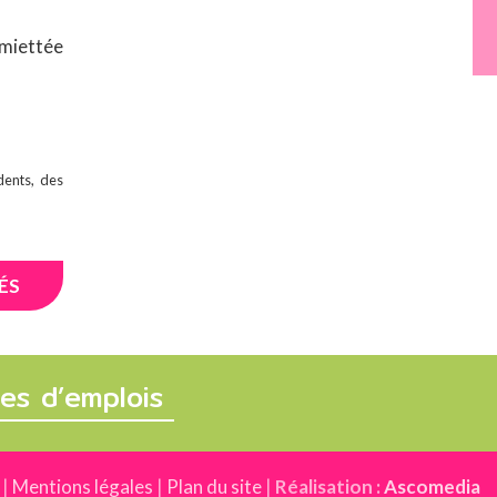
émiettée
dents, des
ÉS
fres d’emplois
|
Mentions légales
|
Plan du site
|
Réalisation :
Ascomedia