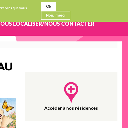
Ok
idérerons que vous
Non, merci
OUS LOCALISER/NOUS CONTACTER
 AU
Accéder à nos résidences