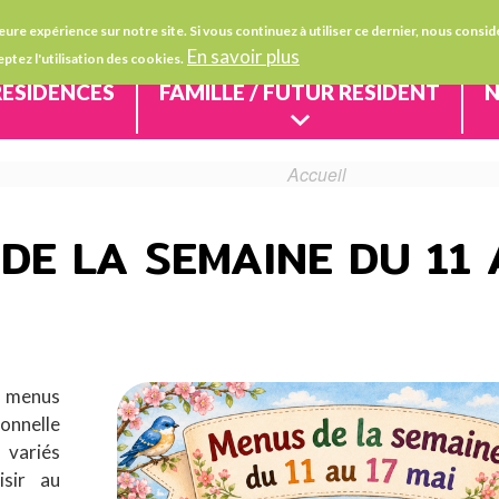
Aller
FAIRE UN DON
eure expérience sur notre site. Si vous continuez à utiliser ce dernier, nous cons
au
En savoir plus
eptez l'utilisation des cookies.
contenu
RÉSIDENCES
FAMILLE / FUTUR RÉSIDENT
N
principal
Accueil
 DE LA SEMAINE DU 11
s menus
ionnelle
 variés
isir au