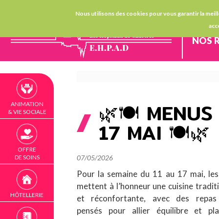
CH CHARTRES
IFSI/IFAS
Nous utilisons des cookies pour vous garantir la meill
acc
NOS 
🌿🍽️ MENUS
ANIMATION
FIL
& VIE SOCIALE
17 MAI 🍽️🌿
D'ARIANE
OFFRE
DE SOINS
07/05/2026
Pour la semaine du 11 au 17 mai, le
mettent à l’honneur une cuisine tradit
HÔTELLERIE
et réconfortante, avec des repas
pensés pour allier équilibre et pla