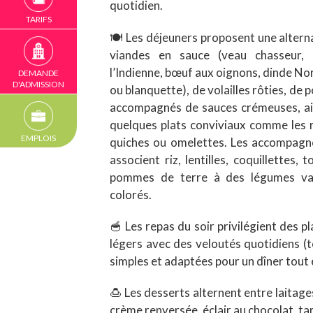
quotidien.
TARIFS
🍽️ Les déjeuners proposent une alter
viandes en sauce (veau chasseur,
l’Indienne, bœuf aux oignons, dinde N
DEMANDE
D'ADMISSION
ou blanquette), de volailles rôties, de 
accompagnés de sauces crémeuses, ai
quelques plats conviviaux comme les r
EMPLOIS
quiches ou omelettes. Les accompag
associent riz, lentilles, coquillettes, t
pommes de terre à des légumes va
colorés.
🥣 Les repas du soir privilégient des pl
légers avec des veloutés quotidiens (t
simples et adaptées pour un dîner tout
🍮 Les desserts alternent entre laitag
crème renversée, éclair au chocolat, ta