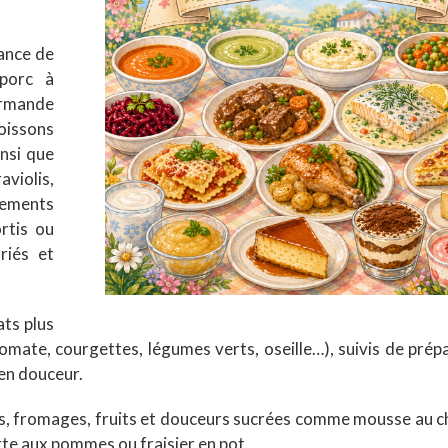
nance de
 porc à
ormande
poissons
nsi que
aviolis,
nements
ortis ou
riés et
ats plus
omate, courgettes, légumes verts, oseille…), suivis de prép
 en douceur.
es, fromages, fruits et douceurs sucrées comme mousse au c
rte aux pommes ou fraisier en pot.