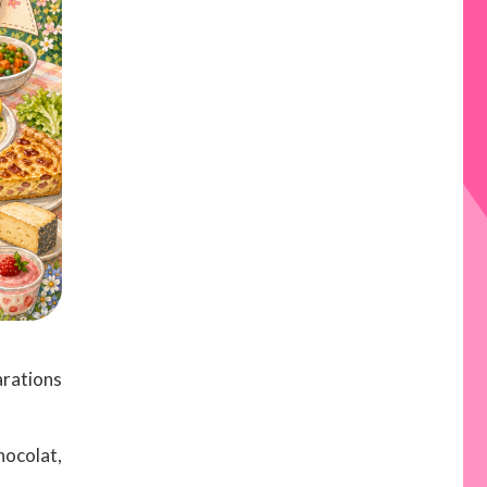
arations
hocolat,