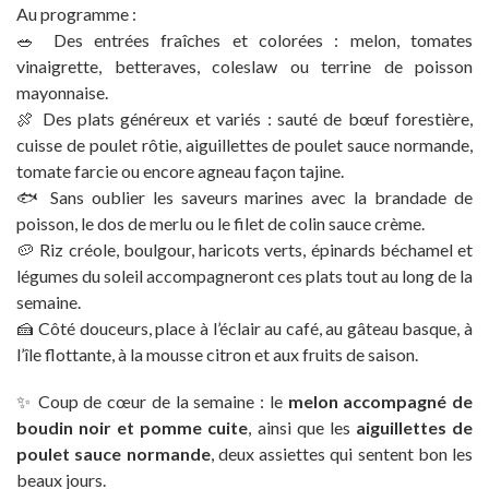
Au programme :
🥗 Des entrées fraîches et colorées : melon, tomates
vinaigrette, betteraves, coleslaw ou terrine de poisson
mayonnaise.
🍖 Des plats généreux et variés : sauté de bœuf forestière,
cuisse de poulet rôtie, aiguillettes de poulet sauce normande,
tomate farcie ou encore agneau façon tajine.
🐟 Sans oublier les saveurs marines avec la brandade de
poisson, le dos de merlu ou le filet de colin sauce crème.
🥔 Riz créole, boulgour, haricots verts, épinards béchamel et
légumes du soleil accompagneront ces plats tout au long de la
semaine.
🍰 Côté douceurs, place à l’éclair au café, au gâteau basque, à
l’île flottante, à la mousse citron et aux fruits de saison.
✨ Coup de cœur de la semaine : le
melon accompagné de
boudin noir et pomme cuite
, ainsi que les
aiguillettes de
poulet sauce normande
, deux assiettes qui sentent bon les
beaux jours.